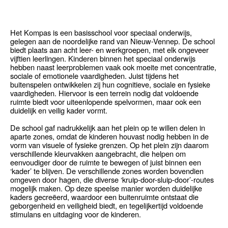
Het Kompas is een basisschool voor speciaal onderwijs,
gelegen aan de noordelijke rand van Nieuw-Vennep. De school
biedt plaats aan acht leer- en werkgroepen, met elk ongeveer
vijftien leerlingen. Kinderen binnen het speciaal onderwijs
hebben naast leerproblemen vaak ook moeite met concentratie,
sociale of emotionele vaardigheden. Juist tijdens het
buitenspelen ontwikkelen zij hun cognitieve, sociale en fysieke
vaardigheden. Hiervoor is een terrein nodig dat voldoende
ruimte biedt voor uiteenlopende spelvormen, maar ook een
duidelijk en veilig kader vormt.
De school gaf nadrukkelijk aan het plein op te willen delen in
aparte zones, omdat de kinderen houvast nodig hebben in de
vorm van visuele of fysieke grenzen. Op het plein zijn daarom
verschillende kleurvakken aangebracht, die helpen om
eenvoudiger door de ruimte te bewegen of juist binnen een
‘kader’ te blijven. De verschillende zones worden bovendien
omgeven door hagen, die diverse ‘kruip-door-sluip-door’-routes
mogelijk maken. Op deze speelse manier worden duidelijke
kaders gecreëerd, waardoor een buitenruimte ontstaat die
geborgenheid en veiligheid biedt, en tegelijkertijd voldoende
stimulans en uitdaging voor de kinderen.