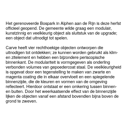
Het gerenoveerde Bospark in Alphen aan de Rijn is deze herfst
officieel geopend. De gemeente wilde graag een modulair,
kunstzinnig en veelkleurig object als sluitstuk van de upgrade;
een object dat uitnodigt tot spelen.
Carve heeft vier rechthoekige objecten ontworpen die
uitnodigen tot ontdekken; ze kunnen worden gebruikt als klim-
en zitelement en hebben een bijzondere periscopische
binnenkant. De modulariteit is vormgegeven als onderling
verbonden volumes van gepoedercoat staal. De veelkleurigheid
is opgevat door een tegenstelling te maken van zwarte en
magenta coating die in elkaar overvloeit en een spiegelende
binnenzijde, die de kleuren en vormen van de omgeving
reflecteert. Hierdoor ontstaat er een omkering tussen binnen-
en buiten. Door het weerkaatsende effect van de binnenzijde
lijken de objecten vanaf een afstand bovendien bijna boven de
grond te zweven.