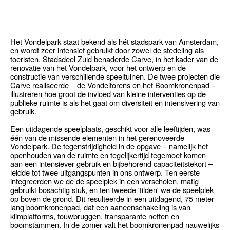
Het Vondelpark staat bekend als hét stadspark van Amsterdam,
en wordt zeer intensief gebruikt door zowel de stedeling als
toeristen. Stadsdeel Zuid benaderde Carve, in het kader van de
renovatie van het Vondelpark, voor het ontwerp en de
constructie van verschillende speeltuinen. De twee projecten die
Carve realiseerde – de Vondeltorens en het Boomkronenpad –
illustreren hoe groot de invloed van kleine interventies op de
publieke ruimte is als het gaat om diversiteit en intensivering van
gebruik.
Een uitdagende speelplaats, geschikt voor alle leeftijden, was
één van de missende elementen in het gerenoveerde
Vondelpark. De tegenstrijdigheid in de opgave – namelijk het
openhouden van de ruimte en tegelijkertijd tegemoet komen
aan een intensiever gebruik en bijbehorend capaciteitstekort –
leidde tot twee uitgangspunten in ons ontwerp. Ten eerste
integreerden we de de speelplek in een verscholen, matig
gebruikt bosachtig stuk, en ten tweede 'tilden' we de speelplek
op boven de grond. Dit resulteerde in een uitdagend, 75 meter
lang boomkronenpad, dat een aaneenschakeling is van
klimplatforms, touwbruggen, transparante netten en
boomstammen. In de zomer valt het boomkronenpad nauwelijks