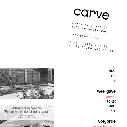
taal
en
nl
weergave
beeld
tekst
kaart
-
/
+
volgorde
chronologisch