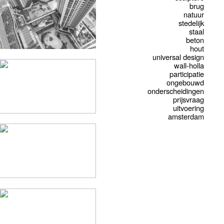
brug
natuur
stedelijk
staal
beton
hout
universal design
wall-holla
participatie
ongebouwd
onderscheidingen
prijsvraag
uitvoering
amsterdam