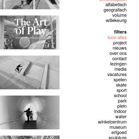
alfabetisch
geografisch
volume
willekeurig
filters
toon alles
project
nieuws
over ons
contact
lezingen
media
vacatures
spelen
skate
sport
school
park
plein
indoor
water
winkelcentrum
museum
erfgoed
sculpture